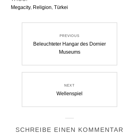
Megacity
,
Religion
,
Türkei
Beitragsnavigation
PREVIOUS
Previous
Beleuchteter Hangar des Dornier
post:
Museums
NEXT
Next
Wellenspiel
post:
SCHREIBE EINEN KOMMENTAR