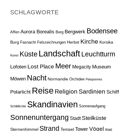
A
R
SCHLAGWORTE
C
H
Bodensee
Aurora Borealis
Bergwerk
Affen
Berg
Kirche
Burg
Herbst
Korsika
Fasnacht
Felszeichnungen
Landschaft
Küste
Leuchtturm
Kunst
Meer
Lost Place
Lofoten
Museum
Megacity
Nacht
Möwen
Normandie
Orchidee
Peloponnes
Reise
Religion
Sardinien
Schiff
Polarlicht
Skandinavien
Sonnenaufgang
Schildkröte
Sonnenuntergang
Steilküste
Stadt
Strand
Vögel
Tower
Sternenhimmel
Tempel
Wald