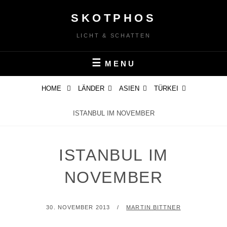
Skip
SKOTPHOS
to
content
LICHT & SCHATTEN
MENU
HOME
LÄNDER
ASIEN
TÜRKEI
ISTANBUL IM NOVEMBER
ISTANBUL IM
NOVEMBER
POSTED
BY
30. NOVEMBER 2013
MARTIN BITTNER
ON