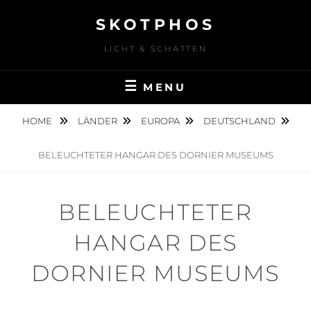
Skip
SKOTPHOS
to
content
LICHT & SCHATTEN
MENU
HOME
LÄNDER
EUROPA
DEUTSCHLAND
BELEUCHTETER HANGAR DES DORNIER MUSEUMS
BELEUCHTETER
HANGAR DES
DORNIER MUSEUMS