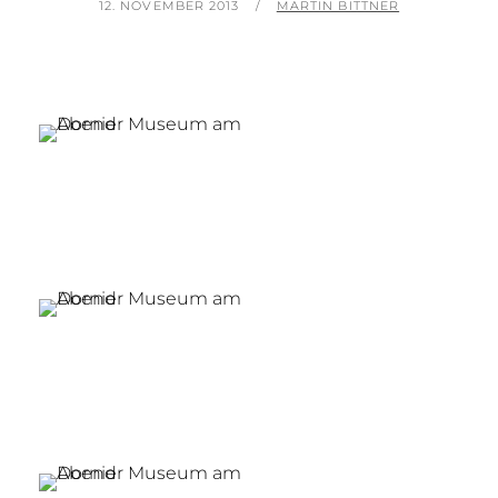
POSTED
BY
12. NOVEMBER 2013
MARTIN BITTNER
ON