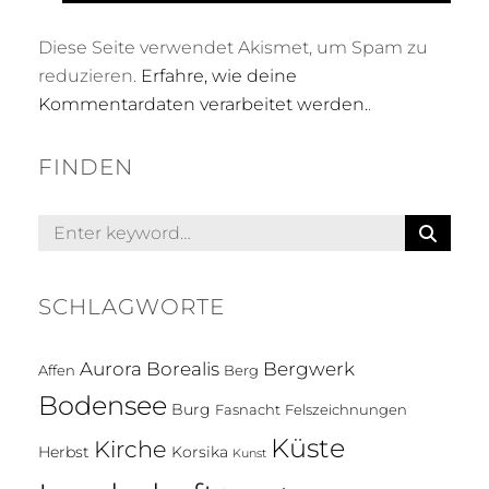
Diese Seite verwendet Akismet, um Spam zu
reduzieren.
Erfahre, wie deine
Kommentardaten verarbeitet werden.
.
FINDEN
S
Search
E
for:
A
R
SCHLAGWORTE
C
H
Aurora Borealis
Bergwerk
Affen
Berg
Bodensee
Burg
Fasnacht
Felszeichnungen
Küste
Kirche
Herbst
Korsika
Kunst