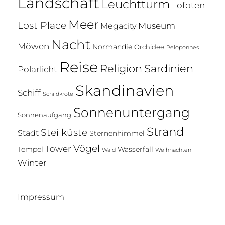
Landschaft
Leuchtturm
Lofoten
Meer
Lost Place
Museum
Megacity
Nacht
Möwen
Normandie
Orchidee
Peloponnes
Reise
Religion
Sardinien
Polarlicht
Skandinavien
Schiff
Schildkröte
Sonnenuntergang
Sonnenaufgang
Strand
Steilküste
Stadt
Sternenhimmel
Vögel
Tower
Tempel
Wasserfall
Wald
Weihnachten
Winter
Impressum