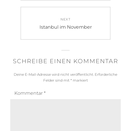
NEXT
Next
Istanbul im November
post:
SCHREIBE EINEN KOMMENTAR
Deine E-Mail-Adresse wird nicht veröffentlicht.
Erforderliche
Felder sind mit
*
markiert
Kommentar
*