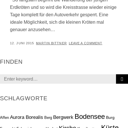
Erdkröten und so wird die Kreisstrasse wieder einige
Tage komplett für den Autoverkehr gesperrt. Eine
ideale Möglichkeit, sich die kleinen Kröten mal
genauer anzusehen…
POSTED
BY
12. JUNI 2015
MARTIN BITTNER
LEAVE A COMMENT
ON
FINDEN
Search
for:
SCHLAGWORTE
Bodensee
Aurora Borealis
Bergwerk
Burg
Affen
Berg
Küste
Kirche