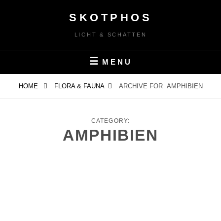
Skip
SKOTPHOS
to
content
LICHT & SCHATTEN
MENU
HOME
FLORA & FAUNA
ARCHIVE FOR
AMPHIBIEN
CATEGORY:
AMPHIBIEN