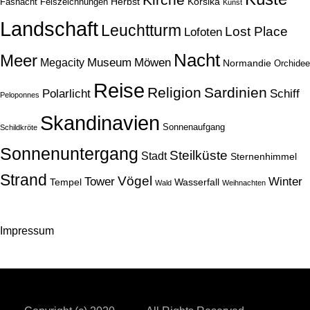
Herbst
Korsika
Fasnacht
Felszeichnungen
Kunst
Landschaft
Leuchtturm
Lost Place
Lofoten
Nacht
Meer
Museum
Möwen
Megacity
Normandie
Orchidee
Reise
Religion
Sardinien
Schiff
Polarlicht
Peloponnes
Skandinavien
Sonnenaufgang
Schildkröte
Sonnenuntergang
Steilküste
Stadt
Sternenhimmel
Strand
Vögel
Tower
Winter
Tempel
Wasserfall
Wald
Weihnachten
Impressum