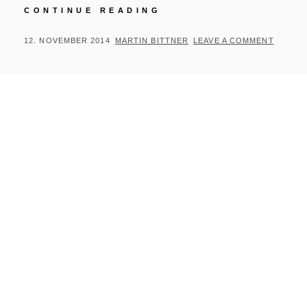
HERBST
CONTINUE READING
AN
DER
POSTED
BY
12. NOVEMBER 2014
MARTIN BITTNER
LEAVE A COMMENT
BIRNAU
ON