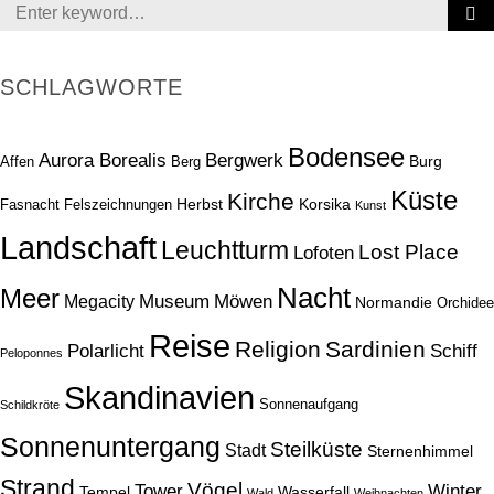
Search
for:
SCHLAGWORTE
Bodensee
Aurora Borealis
Bergwerk
Burg
Affen
Berg
Küste
Kirche
Herbst
Korsika
Fasnacht
Felszeichnungen
Kunst
Landschaft
Leuchtturm
Lost Place
Lofoten
Nacht
Meer
Museum
Möwen
Megacity
Normandie
Orchidee
Reise
Religion
Sardinien
Schiff
Polarlicht
Peloponnes
Skandinavien
Sonnenaufgang
Schildkröte
Sonnenuntergang
Steilküste
Stadt
Sternenhimmel
Strand
Vögel
Tower
Winter
Tempel
Wasserfall
Wald
Weihnachten