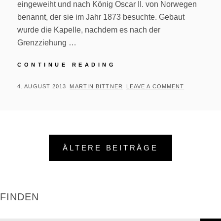
eingeweiht und nach König Oscar II. von Norwegen
benannt, der sie im Jahr 1873 besuchte. Gebaut
wurde die Kapelle, nachdem es nach der
Grenzziehung …
GRENSE
CONTINUE READING
JAKOBSELV
POSTED
BY
4. AUGUST 2013
MARTIN BITTNER
LEAVE A COMMENT
ON
Beitragsnavigation
ÄLTERE BEITRÄGE
FINDEN