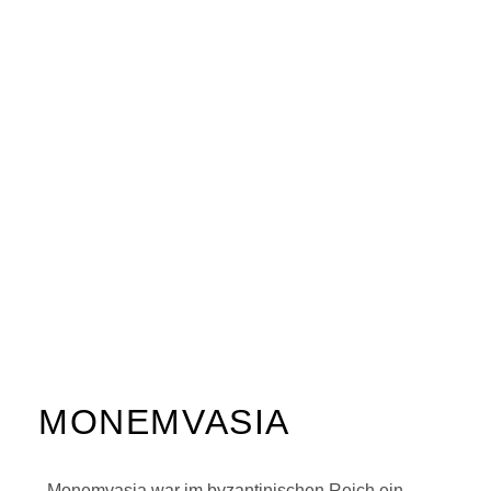
MONEMVASIA
Monemvasia war im byzantinischen Reich ein