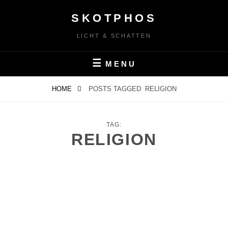
Skip
SKOTPHOS
to
content
LICHT & SCHATTEN
MENU
HOME
POSTS TAGGED
RELIGION
TAG:
RELIGION