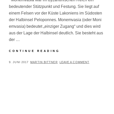
bedeutender Stützpunkt und Festung. Sie liegt auf
einem Felsen vor der Küste Lakoniens im Südosten
der Halbinsel Peloponnes. Monemvasia (oder Moni
emvasia) bedeutet „einziger Zugang“ und dies wird
aus der Lage der Halbinsel deutlich. Sie besteht aus
der …
MONEMVASIA
CONTINUE READING
POSTED
BY
9. JUNI 2017
MARTIN BITTNER
LEAVE A COMMENT
ON