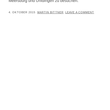
Meersburg und Uhldingen zu besuchen.
POSTED
BY
4. OKTOBER 2015
MARTIN BITTNER
LEAVE A COMMENT
ON