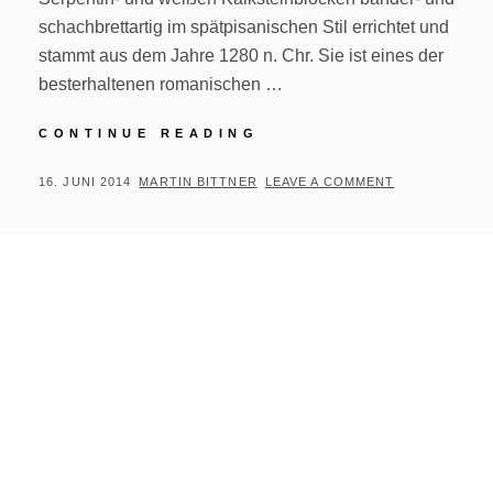
schachbrettartig im spätpisanischen Stil errichtet und
stammt aus dem Jahre 1280 n. Chr. Sie ist eines der
besterhaltenen romanischen …
CHAPELLE
CONTINUE READING
SAN
MICHÈLE
POSTED
BY
16. JUNI 2014
MARTIN BITTNER
LEAVE A COMMENT
DE
ON
MURATO