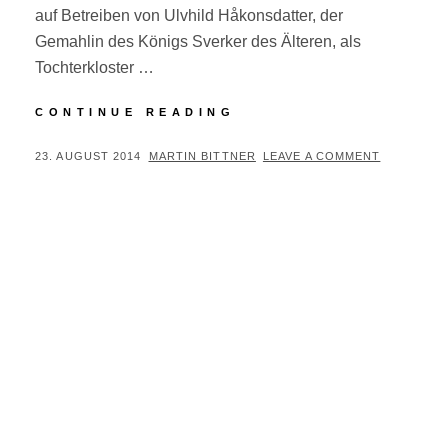
auf Betreiben von Ulvhild Håkonsdatter, der
Gemahlin des Königs Sverker des Älteren, als
Tochterkloster …
EIN
CONTINUE READING
VERFALLENES
KLOSTER,
POSTED
BY
23. AUGUST 2014
MARTIN BITTNER
LEAVE A COMMENT
EINE
ON
KIRCHE
UND
DER
RÖKSTEIN