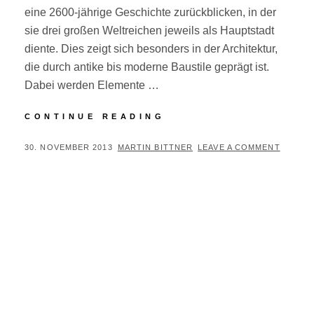
eine 2600-jährige Geschichte zurückblicken, in der
sie drei großen Weltreichen jeweils als Hauptstadt
diente. Dies zeigt sich besonders in der Architektur,
die durch antike bis moderne Baustile geprägt ist.
Dabei werden Elemente …
ISTANBUL
CONTINUE READING
IM
NOVEMBER
POSTED
BY
30. NOVEMBER 2013
MARTIN BITTNER
LEAVE A COMMENT
ON