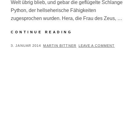
Welt übrig blieb, und gebar die geflügelte Schlange
Python, der hellseherische Fähigkeiten
zugesprochen wurden. Hera, die Frau des Zeus, …
BEIM
CONTINUE READING
ORAKEL
VON
POSTED
BY
3. JANUAR 2014
MARTIN BITTNER
LEAVE A COMMENT
DELPHI
ON