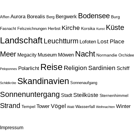
Bodensee
Aurora Borealis
Bergwerk
Burg
Affen
Berg
Küste
Kirche
Herbst
Korsika
Fasnacht
Felszeichnungen
Kunst
Landschaft
Leuchtturm
Lost Place
Lofoten
Nacht
Meer
Museum
Möwen
Megacity
Normandie
Orchidee
Reise
Religion
Sardinien
Schiff
Polarlicht
Peloponnes
Skandinavien
Sonnenaufgang
Schildkröte
Sonnenuntergang
Steilküste
Stadt
Sternenhimmel
Strand
Vögel
Tower
Winter
Tempel
Wasserfall
Wald
Weihnachten
Impressum