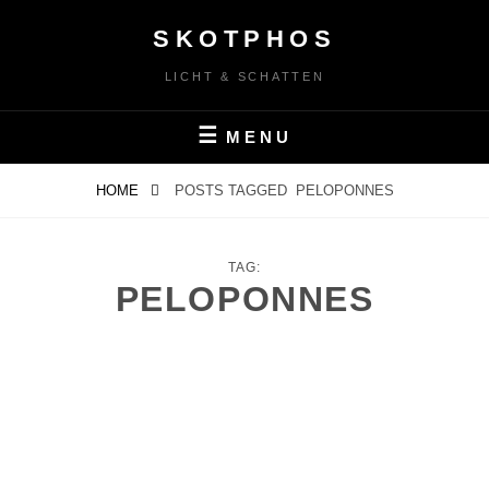
Skip
SKOTPHOS
to
content
LICHT & SCHATTEN
MENU
HOME
POSTS TAGGED
PELOPONNES
TAG:
PELOPONNES