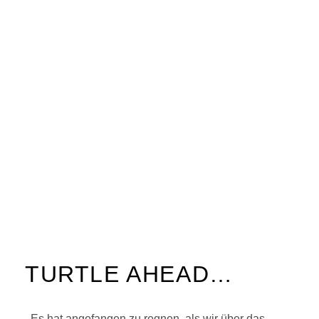
TURTLE AHEAD…
Es hat angefangen zu regnen, als wir über das