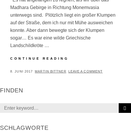
Madhara Gebirge in Richtung Monemvasia
unterwegs sind. Plötzlich liegt ein großer Klumpen
auf der Straße, dem ich nur mit Mühe ausweichen
konnte. Aber dann bewegte sich der Klumpen
sogar… Es war eine wilde Griechische
Landschildkröte …
TURTLE
CONTINUE READING
AHEAD…
POSTED
BY
8. JUNI 2017
MARTIN BITTNER
LEAVE A COMMENT
ON
FINDEN
Search
for:
SCHLAGWORTE