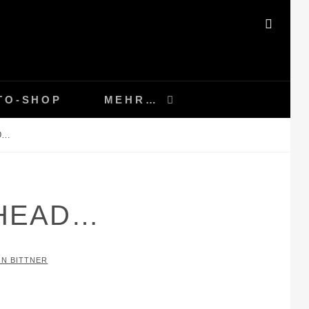
SEAR
TO-SHOP
MEHR…
D…
AHEAD…
IN BITTNER