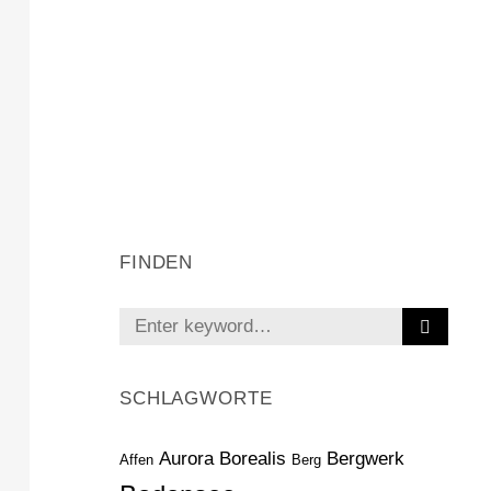
FINDEN
S
Search
E
for:
A
R
SCHLAGWORTE
C
H
Aurora Borealis
Bergwerk
Affen
Berg