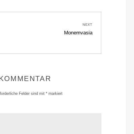
NEXT
Next
Monemvasia
post:
 KOMMENTAR
forderliche Felder sind mit
*
markiert