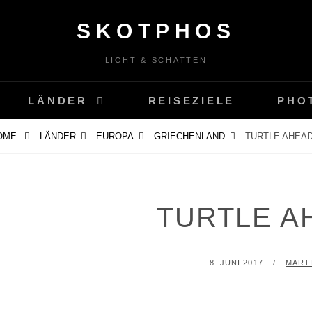
SKOTPHOS
LICHT & SCHATTEN
LÄNDER
REISEZIELE
PHO
OME
LÄNDER
EUROPA
GRIECHENLAND
TURTLE AHEA
TURTLE 
POSTED
BY
8. JUNI 2017
MART
ON