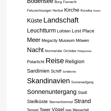
Bodensee
Burg
Fasnacht
Kirche
Herbst
Korsika
Felszeichnungen
Kunst
Landschaft
Küste
Leuchtturm
Lost Place
Lofoten
Meer
Museum
Möwen
Megacity
Nacht
Normandie
Orchidee
Peloponnes
Reise
Religion
Polarlicht
Sardinien
Schiff
Schildkröte
Skandinavien
Sonnenaufgang
Sonnenuntergang
Stadt
Strand
Steilküste
Sternenhimmel
Vögel
Tower
Tempel
Wasserfall
Wald