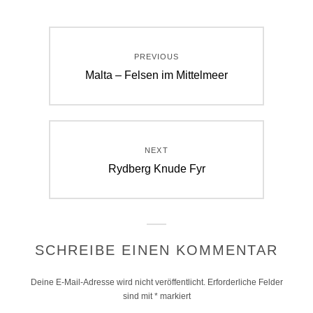
Beitragsnavigation
PREVIOUS
Previous
Malta – Felsen im Mittelmeer
post:
NEXT
Next
Rydberg Knude Fyr
post:
SCHREIBE EINEN KOMMENTAR
Deine E-Mail-Adresse wird nicht veröffentlicht.
Erforderliche Felder
sind mit
*
markiert