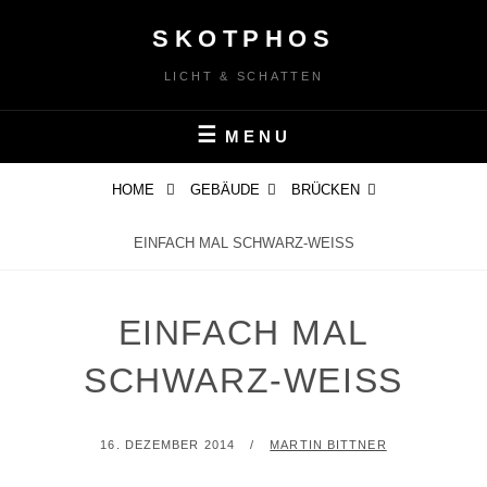
Skip
SKOTPHOS
to
content
LICHT & SCHATTEN
MENU
HOME
GEBÄUDE
BRÜCKEN
EINFACH MAL SCHWARZ-WEISS
EINFACH MAL
SCHWARZ-WEISS
POSTED
BY
16. DEZEMBER 2014
MARTIN BITTNER
ON