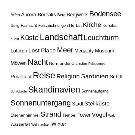
H
Bodensee
Aurora Borealis
Bergwerk
Affen
Berg
Kirche
Burg
Herbst
Korsika
Fasnacht
Felszeichnungen
Landschaft
Küste
Leuchtturm
Kunst
Meer
Lost Place
Lofoten
Museum
Megacity
Nacht
Möwen
Normandie
Orchidee
Peloponnes
Reise
Religion
Sardinien
Schiff
Polarlicht
Skandinavien
Sonnenaufgang
Schildkröte
Sonnenuntergang
Steilküste
Stadt
Strand
Vögel
Tower
Sternenhimmel
Tempel
Wald
Winter
Wasserfall
Weihnachten