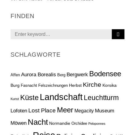
FINDEN
S
Search
E
for:
A
R
SCHLAGWORTE
C
H
Bodensee
Aurora Borealis
Bergwerk
Affen
Berg
Kirche
Burg
Herbst
Korsika
Fasnacht
Felszeichnungen
Landschaft
Küste
Leuchtturm
Kunst
Meer
Lost Place
Lofoten
Museum
Megacity
Nacht
Möwen
Normandie
Orchidee
Peloponnes