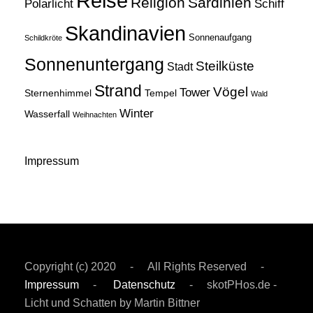
Reise
Religion
Sardinien
Schiff
Polarlicht
Skandinavien
Sonnenaufgang
Schildkröte
Sonnenuntergang
Steilküste
Stadt
Strand
Vögel
Tower
Sternenhimmel
Tempel
Wald
Winter
Wasserfall
Weihnachten
Impressum
Copyright (c) 2020 - All Rights Reserved -
Impressum
-
Datenschutz
- skotPHos.de -
Licht und Schatten by Martin Bittner