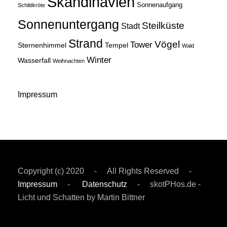
Skandinavien
Sonnenaufgang
Schildkröte
Sonnenuntergang
Steilküste
Stadt
Strand
Vögel
Tower
Sternenhimmel
Tempel
Wald
Winter
Wasserfall
Weihnachten
Impressum
Copyright (c) 2020 - All Rights Reserved -
Impressum
-
Datenschutz
- skotPHos.de -
Licht und Schatten by Martin Bittner