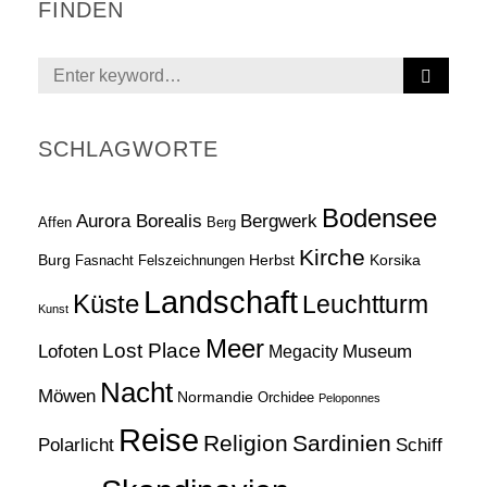
FINDEN
S
Search
E
for:
A
R
SCHLAGWORTE
C
H
Bodensee
Aurora Borealis
Bergwerk
Affen
Berg
Kirche
Burg
Herbst
Korsika
Fasnacht
Felszeichnungen
Landschaft
Küste
Leuchtturm
Kunst
Meer
Lost Place
Lofoten
Museum
Megacity
Nacht
Möwen
Normandie
Orchidee
Peloponnes
Reise
Religion
Sardinien
Schiff
Polarlicht