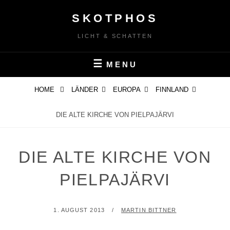
Skip
SKOTPHOS
to
content
LICHT & SCHATTEN
MENU
HOME
LÄNDER
EUROPA
FINNLAND
DIE ALTE KIRCHE VON PIELPAJÄRVI
DIE ALTE KIRCHE VON
PIELPAJÄRVI
POSTED
BY
1. AUGUST 2013
MARTIN BITTNER
ON