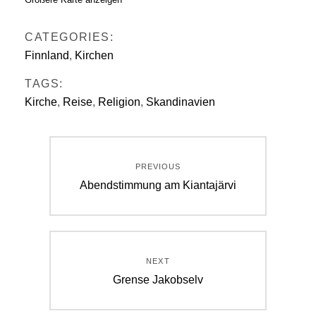
CATEGORIES:
Finnland
,
Kirchen
TAGS:
Kirche
,
Reise
,
Religion
,
Skandinavien
Beitragsnavigation
PREVIOUS
Previous
Abendstimmung am Kiantajärvi
post:
NEXT
Next
Grense Jakobselv
post: