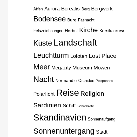
H
Aurora Borealis
Bergwerk
Affen
Berg
Bodensee
Burg
Fasnacht
Kirche
Herbst
Korsika
Felszeichnungen
Kunst
Landschaft
Küste
Leuchtturm
Lost Place
Lofoten
Meer
Museum
Möwen
Megacity
Nacht
Normandie
Orchidee
Peloponnes
Reise
Religion
Polarlicht
Sardinien
Schiff
Schildkröte
Skandinavien
Sonnenaufgang
Sonnenuntergang
Stadt