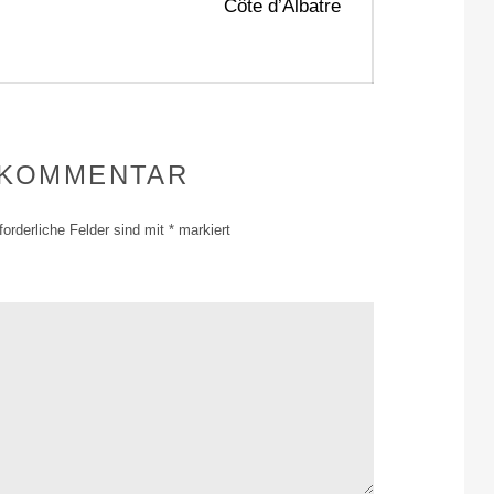
Next
Côte d’Albatre
post:
 KOMMENTAR
forderliche Felder sind mit
*
markiert