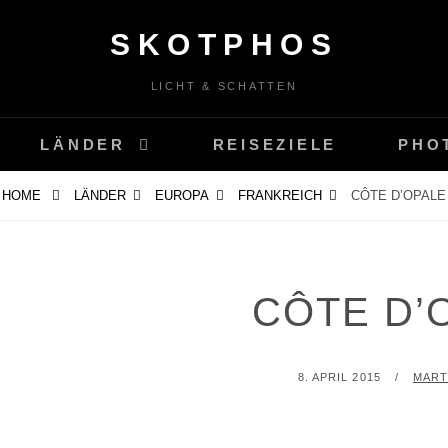
SKOTPHOS
LICHT & SCHATTEN
LÄNDER
REISEZIELE
PHO
HOME
LÄNDER
EUROPA
FRANKREICH
CÔTE D’OPALE
CÔTE D’
POSTED
BY
8. APRIL 2015
MART
ON