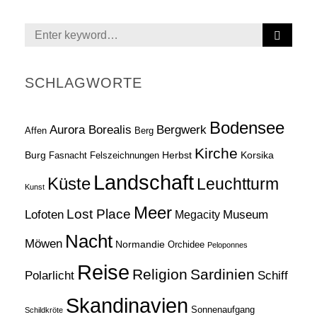
S
Search
E
for:
A
R
SCHLAGWORTE
C
H
Bodensee
Aurora Borealis
Bergwerk
Affen
Berg
Kirche
Burg
Herbst
Korsika
Fasnacht
Felszeichnungen
Landschaft
Küste
Leuchtturm
Kunst
Meer
Lost Place
Lofoten
Museum
Megacity
Nacht
Möwen
Normandie
Orchidee
Peloponnes
Reise
Religion
Sardinien
Schiff
Polarlicht
Skandinavien
Sonnenaufgang
Schildkröte