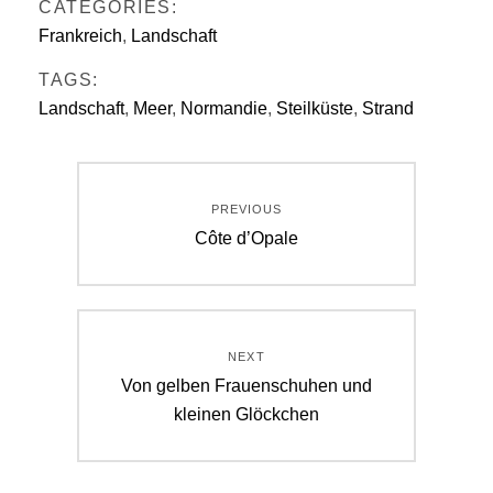
CATEGORIES:
Frankreich
,
Landschaft
TAGS:
Landschaft
,
Meer
,
Normandie
,
Steilküste
,
Strand
Beitragsnavigation
PREVIOUS
Previous
Côte d’Opale
post:
NEXT
Next
Von gelben Frauenschuhen und
post:
kleinen Glöckchen