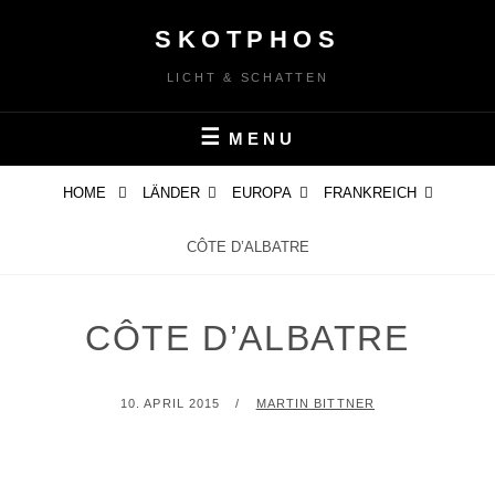
Skip
SKOTPHOS
to
content
LICHT & SCHATTEN
MENU
HOME
LÄNDER
EUROPA
FRANKREICH
CÔTE D’ALBATRE
CÔTE D’ALBATRE
POSTED
BY
10. APRIL 2015
MARTIN BITTNER
ON