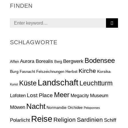
FINDEN
S
Search
E
for:
A
R
SCHLAGWORTE
C
H
Bodensee
Aurora Borealis
Bergwerk
Affen
Berg
Kirche
Burg
Herbst
Korsika
Fasnacht
Felszeichnungen
Landschaft
Küste
Leuchtturm
Kunst
Meer
Lost Place
Lofoten
Museum
Megacity
Nacht
Möwen
Normandie
Orchidee
Peloponnes
Reise
Religion
Sardinien
Schiff
Polarlicht