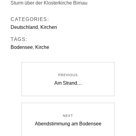
Sturm über der Klosterkirche Birnau
CATEGORIES:
Deutschland
,
Kirchen
TAGS:
Bodensee
,
Kirche
Beitragsnavigation
PREVIOUS
Previous
Am Strand…
post:
NEXT
Next
Abendstimmung am Bodensee
post: