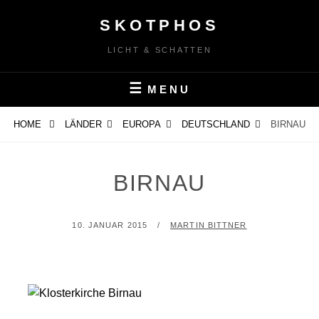
Skip
SKOTPHOS
to
content
LICHT & SCHATTEN
MENU
HOME
LÄNDER
EUROPA
DEUTSCHLAND
BIRNAU
BIRNAU
POSTED
BY
10. JANUAR 2015
MARTIN BITTNER
ON