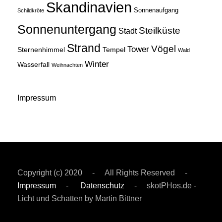
Skandinavien
Sonnenaufgang
Schildkröte
Sonnenuntergang
Steilküste
Stadt
Strand
Vögel
Tower
Sternenhimmel
Tempel
Wald
Winter
Wasserfall
Weihnachten
Impressum
Copyright (c) 2020 - All Rights Reserved -
Impressum
-
Datenschutz
- skotPHos.de -
Licht und Schatten by Martin Bittner