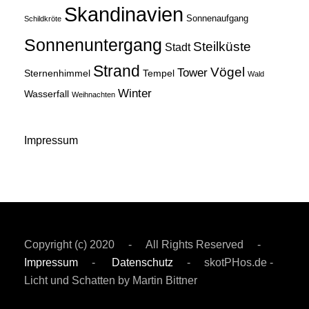
Skandinavien
Sonnenaufgang
Schildkröte
Sonnenuntergang
Steilküste
Stadt
Strand
Vögel
Tower
Sternenhimmel
Tempel
Wald
Winter
Wasserfall
Weihnachten
Impressum
Copyright (c) 2020 - All Rights Reserved -
Impressum
-
Datenschutz
- skotPHos.de -
Licht und Schatten by Martin Bittner