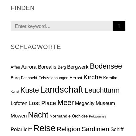
FINDEN
S
Search
E
for:
A
R
SCHLAGWORTE
C
H
Bodensee
Aurora Borealis
Bergwerk
Affen
Berg
Kirche
Burg
Herbst
Korsika
Fasnacht
Felszeichnungen
Landschaft
Küste
Leuchtturm
Kunst
Meer
Lost Place
Lofoten
Museum
Megacity
Nacht
Möwen
Normandie
Orchidee
Peloponnes
Reise
Religion
Sardinien
Schiff
Polarlicht