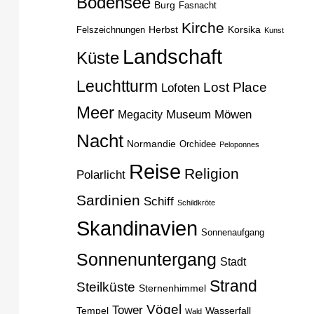
Bodensee
Burg
Fasnacht
Kirche
Herbst
Korsika
Felszeichnungen
Kunst
Landschaft
Küste
Leuchtturm
Lost Place
Lofoten
Meer
Museum
Möwen
Megacity
Nacht
Normandie
Orchidee
Peloponnes
Reise
Religion
Polarlicht
Sardinien
Schiff
Schildkröte
Skandinavien
Sonnenaufgang
Sonnenuntergang
Stadt
Strand
Steilküste
Sternenhimmel
Vögel
Tower
Tempel
Wasserfall
Wald