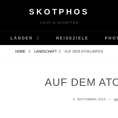
SKOTPHOS
LICHT & SCHATTEN
LÄNDER
REISEZIELE
PHO
HOME
LANDSCHAFT
AUF DEM ATOKLIMPEN
AUF DEM AT
POSTED
B
6. SEPTEMBER 2015
M
ON