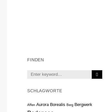
FINDEN
S
Search
E
for:
A
R
SCHLAGWORTE
C
H
Aurora Borealis
Bergwerk
Affen
Berg