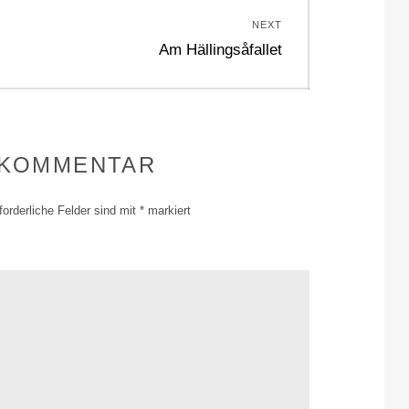
NEXT
Next
Am Hällingsåfallet
post:
 KOMMENTAR
forderliche Felder sind mit
*
markiert