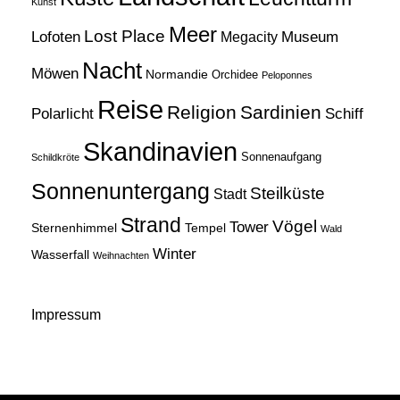
Kunst
Meer
Lost Place
Lofoten
Museum
Megacity
Nacht
Möwen
Normandie
Orchidee
Peloponnes
Reise
Religion
Sardinien
Schiff
Polarlicht
Skandinavien
Sonnenaufgang
Schildkröte
Sonnenuntergang
Steilküste
Stadt
Strand
Vögel
Tower
Sternenhimmel
Tempel
Wald
Winter
Wasserfall
Weihnachten
Impressum