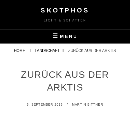
Skip
SKOTPHOS
to
content
LICHT & SCHATTEN
MENU
HOME
LANDSCHAFT
ZURÜCK AUS DER ARKTIS
ZURÜCK AUS DER
ARKTIS
POSTED
BY
5. SEPTEMBER 2016
MARTIN BITTNER
ON