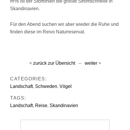
m³/s ist der Storforsen die größte Stromschnelle in
Skandinavien.
Für den Abend suchen wir aber wieder die Ruhe und
finden diese im Reivo Naturreservat.
<
zurück zur Übersicht
–
weiter
>
CATEGORIES:
Landschaft
,
Schweden
,
Vögel
TAGS:
Landschaft
,
Reise
,
Skandinavien
Beitragsnavigation