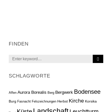
FINDEN
S
Search
E
for:
A
R
SCHLAGWORTE
C
H
Bodensee
Aurora Borealis
Bergwerk
Affen
Berg
Kirche
Burg
Herbst
Korsika
Fasnacht
Felszeichnungen
Landschaft
Küste
Leuchtturm