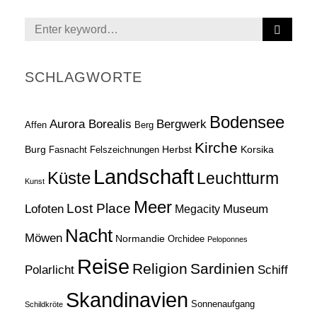
S
Search
E
for:
A
R
SCHLAGWORTE
C
H
Bodensee
Aurora Borealis
Bergwerk
Affen
Berg
Kirche
Burg
Herbst
Korsika
Fasnacht
Felszeichnungen
Landschaft
Küste
Leuchtturm
Kunst
Meer
Lost Place
Lofoten
Museum
Megacity
Nacht
Möwen
Normandie
Orchidee
Peloponnes
Reise
Religion
Sardinien
Schiff
Polarlicht
Skandinavien
Sonnenaufgang
Schildkröte