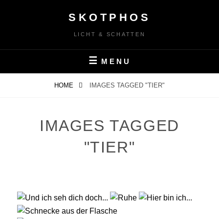
Skip
SKOTPHOS
to
content
LICHT & SCHATTEN
MENU
HOME
IMAGES TAGGED "TIER"
IMAGES TAGGED
"TIER"