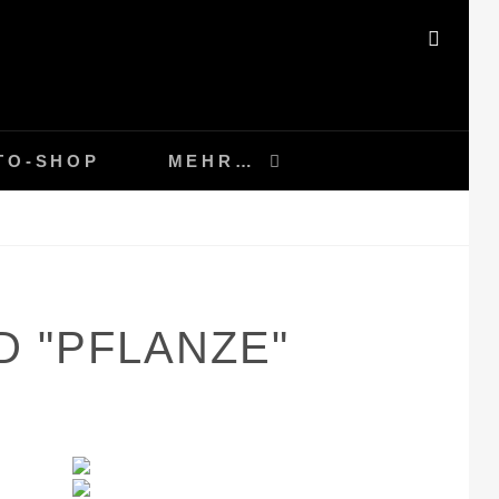
SEAR
TO-SHOP
MEHR…
 "PFLANZE"