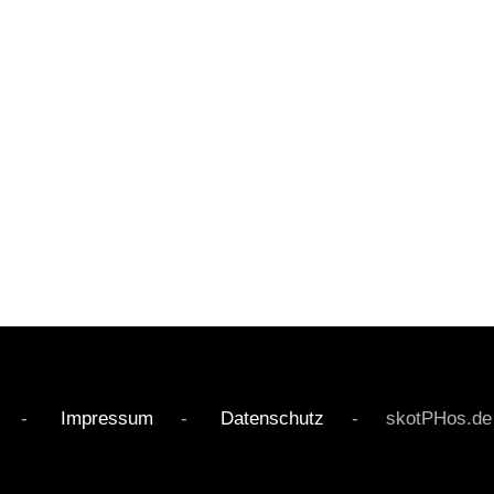
rved -
Impressum
-
Datenschutz
- skotPHos.de - Li