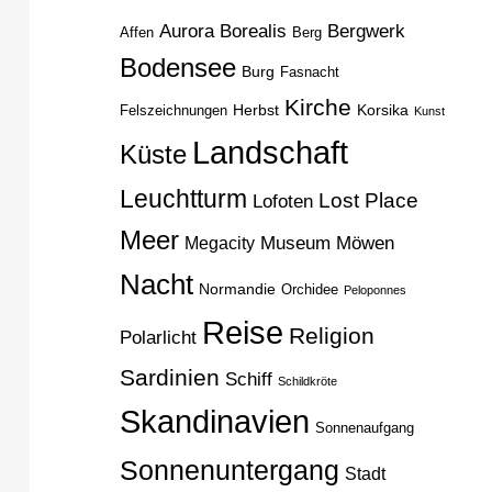
H
Aurora Borealis
Bergwerk
Affen
Berg
Bodensee
Burg
Fasnacht
Kirche
Herbst
Korsika
Felszeichnungen
Kunst
Landschaft
Küste
Leuchtturm
Lost Place
Lofoten
Meer
Museum
Möwen
Megacity
Nacht
Normandie
Orchidee
Peloponnes
Reise
Religion
Polarlicht
Sardinien
Schiff
Schildkröte
Skandinavien
Sonnenaufgang
Sonnenuntergang
Stadt