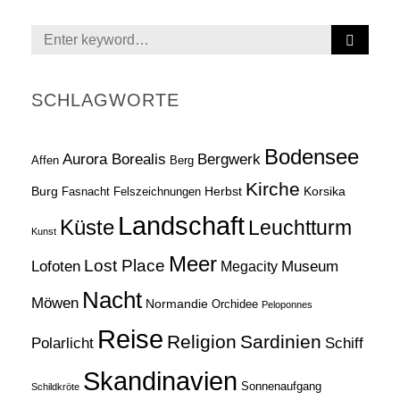
S
Search
E
for:
A
R
SCHLAGWORTE
C
H
Bodensee
Aurora Borealis
Bergwerk
Affen
Berg
Kirche
Burg
Herbst
Korsika
Fasnacht
Felszeichnungen
Landschaft
Küste
Leuchtturm
Kunst
Meer
Lost Place
Lofoten
Museum
Megacity
Nacht
Möwen
Normandie
Orchidee
Peloponnes
Reise
Religion
Sardinien
Schiff
Polarlicht
Skandinavien
Sonnenaufgang
Schildkröte