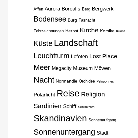
H
Aurora Borealis
Bergwerk
Affen
Berg
Bodensee
Burg
Fasnacht
Kirche
Herbst
Korsika
Felszeichnungen
Kunst
Landschaft
Küste
Leuchtturm
Lost Place
Lofoten
Meer
Museum
Möwen
Megacity
Nacht
Normandie
Orchidee
Peloponnes
Reise
Religion
Polarlicht
Sardinien
Schiff
Schildkröte
Skandinavien
Sonnenaufgang
Sonnenuntergang
Stadt