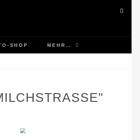
SEAR
TO-SHOP
MEHR…
MILCHSTRASSE"