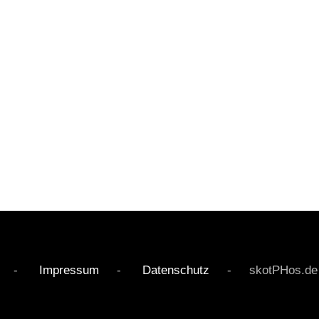
rved -
Impressum
-
Datenschutz
- skotPHos.de - Li