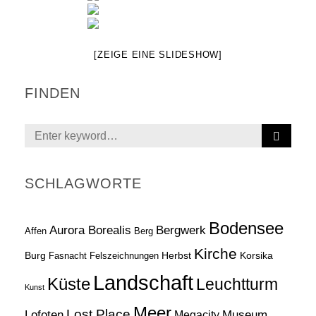
[ZEIGE EINE SLIDESHOW]
FINDEN
S
Search
E
for:
A
R
SCHLAGWORTE
C
H
Bodensee
Aurora Borealis
Bergwerk
Affen
Berg
Kirche
Burg
Herbst
Korsika
Fasnacht
Felszeichnungen
Landschaft
Küste
Leuchtturm
Kunst
Meer
Lost Place
Lofoten
Museum
Megacity