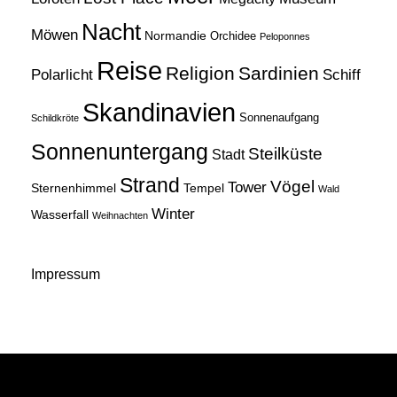
Nacht
Möwen
Normandie
Orchidee
Peloponnes
Reise
Religion
Sardinien
Schiff
Polarlicht
Skandinavien
Sonnenaufgang
Schildkröte
Sonnenuntergang
Steilküste
Stadt
Strand
Vögel
Tower
Sternenhimmel
Tempel
Wald
Winter
Wasserfall
Weihnachten
Impressum