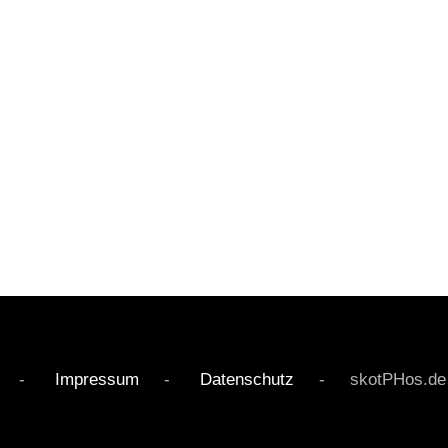
rved -
Impressum
-
Datenschutz
- skotPHos.de - Li