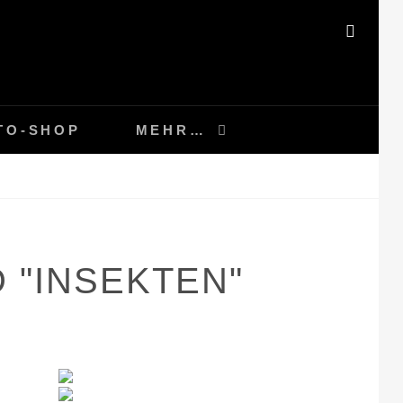
SEAR
TO-SHOP
MEHR…
 "INSEKTEN"