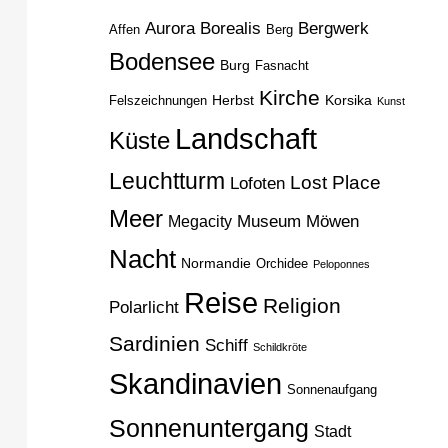
H
Aurora Borealis
Bergwerk
Affen
Berg
Bodensee
Burg
Fasnacht
Kirche
Herbst
Korsika
Felszeichnungen
Kunst
Landschaft
Küste
Leuchtturm
Lost Place
Lofoten
Meer
Museum
Möwen
Megacity
Nacht
Normandie
Orchidee
Peloponnes
Reise
Religion
Polarlicht
Sardinien
Schiff
Schildkröte
Skandinavien
Sonnenaufgang
Sonnenuntergang
Stadt