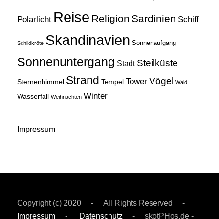
Reise
Religion
Sardinien
Schiff
Polarlicht
Skandinavien
Sonnenaufgang
Schildkröte
Sonnenuntergang
Steilküste
Stadt
Strand
Vögel
Tower
Sternenhimmel
Tempel
Wald
Winter
Wasserfall
Weihnachten
Impressum
Copyright (c) 2020 - All Rights Reserved -
Impressum
-
Datenschutz
- skotPHos.de -