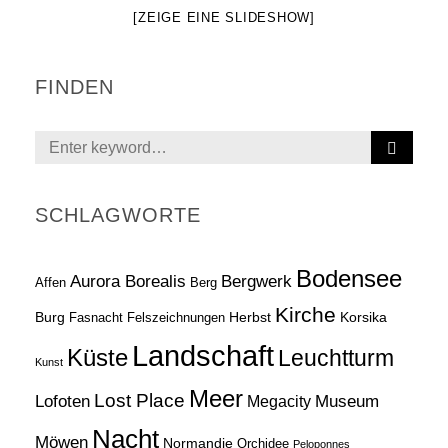
[ZEIGE EINE SLIDESHOW]
FINDEN
S
Search
E
for:
A
R
SCHLAGWORTE
C
H
Bodensee
Aurora Borealis
Bergwerk
Affen
Berg
Kirche
Burg
Herbst
Korsika
Fasnacht
Felszeichnungen
Landschaft
Küste
Leuchtturm
Kunst
Meer
Lost Place
Lofoten
Museum
Megacity
Nacht
Möwen
Normandie
Orchidee
Peloponnes