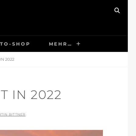
SEAR
TO-SHOP
MEHR…
IN 2022
T IN 2022
TIN BITTNER