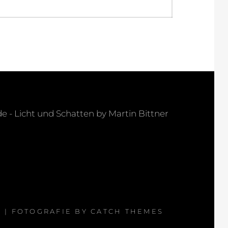
post:
 Licht und Schatten by Martin Bittner
G
| FOTOGRAFIE BY
CATCH THEMES