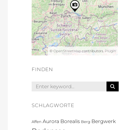
©
OpenStreetMap
contributors.
Plugin
FINDEN
S
Search
E
for:
A
R
SCHLAGWORTE
C
H
Aurora Borealis
Bergwerk
Affen
Berg