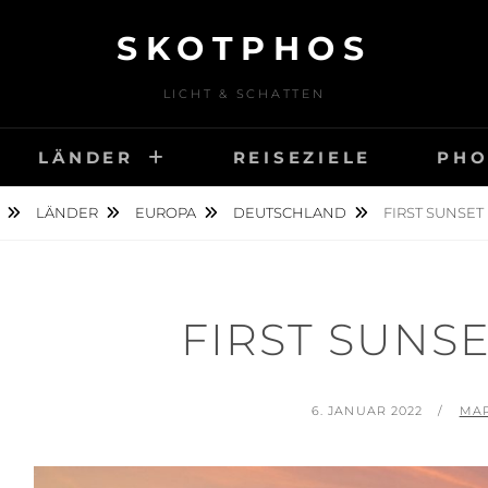
SKOTPHOS
LICHT & SCHATTEN
LÄNDER
REISEZIELE
PHO
LÄNDER
EUROPA
DEUTSCHLAND
FIRST SUNSET 
FIRST SUNSE
POSTED
BY
6. JANUAR 2022
MAR
ON