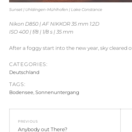
Sunset | Uhldingen-Mühlhofen | Lake Constance
Nikon D850 | AF NIKKOR 35 mm 1:2D
ISO 400 | f/8 | 1/8 s | 35 mm
After a foggy start into the new year, sky cleared o
CATEGORIES:
Deutschland
TAGS:
,
Bodensee
Sonnenuntergang
Beitragsnavigation
PREVIOUS
Previous
Anybody out There?