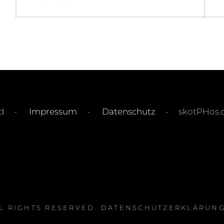
post:
rved -
Impressum
-
Datenschutz
- skotPHos.de -
LL RIGHTS RESERVED.
DATENSCHUTZERKLÄRUN