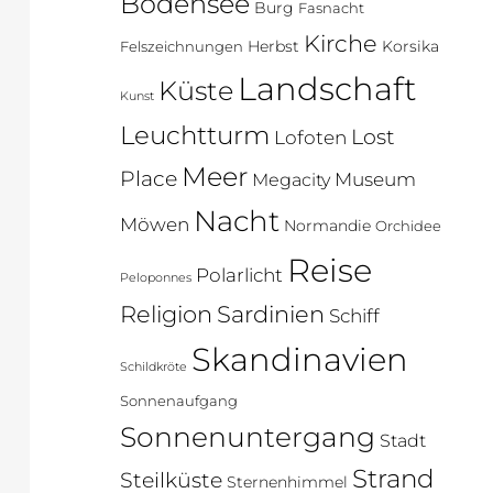
Bodensee
Burg
Fasnacht
Kirche
Herbst
Korsika
Felszeichnungen
Landschaft
Küste
Kunst
Leuchtturm
Lost
Lofoten
Meer
Place
Museum
Megacity
Nacht
Möwen
Normandie
Orchidee
Reise
Polarlicht
Peloponnes
Religion
Sardinien
Schiff
Skandinavien
Schildkröte
Sonnenaufgang
Sonnenuntergang
Stadt
Strand
Steilküste
Sternenhimmel