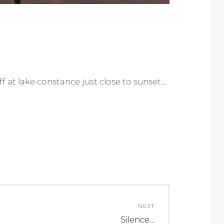
ff at lake constance just close to sunset…
NEXT
Next
Silence…